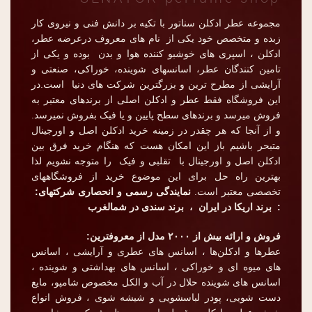
مجموعه عطر ادکلن سناتور با تکیه بر دانش فنی و نیروی کار
زبده و متخصص خود یکی از نام های معروف درعرضه عطر،
ادکلن ، اسپری های خوشبو کننده هوا و بدن بوده و یکی از
تامین کنندگان عطر، اسانسهای شوینده، خوراکی، صنعتی و
آرایشی از مطرح ترین و بزرگترین شرکت های دنیا است.در
این فروشگاه فقط عطر و ادکلن اصلی از برندهای معتبر به
فروش میرسد و برندهای سطح پایین و یا فیک بفروش نمیرسد.
و از آنجا که هر چقدر در زمینه خرید ادکلن اصل و اورجینال
متبحر باشیم باز این امکان هست که هنگام خرید فرق بین
ادکلن اصل و اورجینال با تقلبی و فیک را متوجه نشویم لذا
بهترین راه حل برای این موضوع خرید از فروشگاههای
تخصصی معتبر است.
نمایندگی رسمی و انحصاری شرکتهای:
: برند اریکا در ایران ، برند سندی در شمالغرب
فروش و ارائه بیش از ۲۰۰۰ مدل از معروفترین:
عطر‌ها و ادکلن‌ها ، اسانس های عطری و آرایشی ، اسانس
های میوه ای و خوراکی ، اسانس های بهداشتی و شوینده ،
اسانس های شوینده حلال در آب و الکل مخصوص شامپو، مایع
دست شویی، پودر لباسشویی و شیشه شوی ، فروش انواع