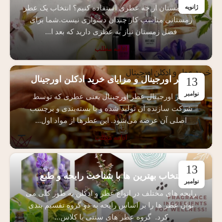
ژانویه
برای زمستان از چه عطری استفاده کنیم؟ انتخاب یک عطر
زمستانی مناسب کار چندان دشواری نیست.شما برای
فصل زمستان نیاز به عطری دارید که بعد ا...
ادامه مطلب
عطر اورجینال و مزایای خرید ادکلن اورجینال
13
نوامبر
عطر اورجینال عطر اورجینال یعنی عطری که توسط
شرکت سازنده آن تولید شده و با بسته‌بندی و برچسب
اصلی آن عرضه می‌شود. این عطرها از مواد اول...
ادامه مطلب
13
انتخاب بهترین ها با شناخت رایحه و طبع
نوامبر
رایحه های مختلف در انواع عطر و ادکلن به طور کلی می
توان عطر ها را بر اساس رایحه به دو گروه تقسیم بندی
کرد. گروه عطر های سنتی یا کلاس...