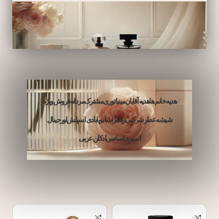
هدیه خانم ها
هدیه آقایان
مینیاتوری
مشترک
مردانه
فروش ویژه
شیشه عطر
شرکتی
زنانه
راشا بویا
بادی اسپلش
اورجینال
اسپری
اسانس
ادکلن عربی