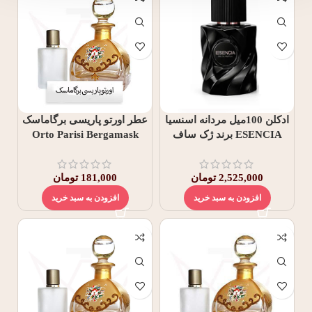
ادکلن 100میل مردانه اسنسیا
عطر اورتو پاریسی برگاماسک
ESENCIA برند ژک ساف
Orto Parisi Bergamask
2,525,000
تومان
181,000
تومان
افزودن به سبد خرید
افزودن به سبد خرید