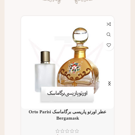
ادکلن 100میل مردانه اسنسیا ESENCIA برند ژک
عطر اورتو پاریسی برگاماسک Orto Parisi
عطر شیخ ۷۷ کلاسیک t Classic
Bergamask