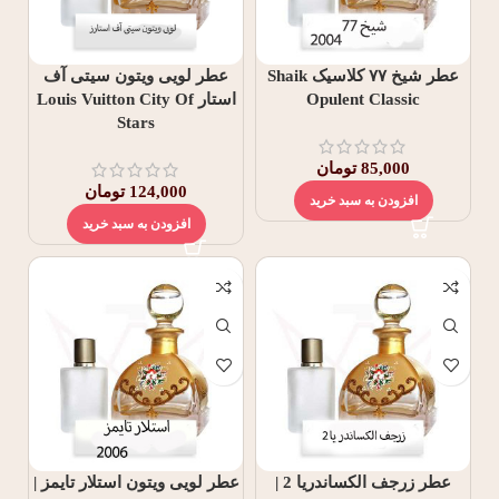
عطر شیخ ۷۷ کلاسیک Shaik
عطر لویی ویتون سیتی آف
Opulent Classic
استار Louis Vuitton City Of
Stars
85,000
تومان
124,000
تومان
افزودن به سبد خرید
افزودن به سبد خرید
عطر زرجف الکساندریا 2 |
عطر لویی ویتون استلار تایمز |