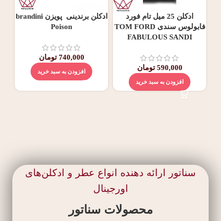
ادکلن 25 میل تام فورد
ادکلن برندینی پویزن brandini
ادک
فابولوس سندی TOM FORD
Poison
Man
FABULOUS SANDI
740,000
تومان
590,000
تومان
افزودن به سبد خرید
افزودن به سبد خرید
سناتور ارائه دهنده انواع عطر و ادکلن‌های
اورجینال
محصولات سناتور