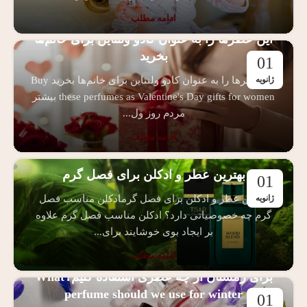
ادامه مطلب
این عطرها را به عنوان کادو ولنتاین برای خانم‌ها
بخرید
01
این عطرها را به عنوان کادو ولنتاین برای خانم‌ها بخرید Buy
ژانویه
these perfumes as Valentine's Day gifts for women بیشتر
مردم روز ول...
ادامه مطلب
بهترین عطر و ادکلن برای فصل گرم
01
بهترین عطر و ادکلن برای فصل گرمادکلن مناسب فصل
ژانویه
گرم چه خصوصیاتی دارد؟ ادکلن مناسب فصل گرم علاوه
بر ایجاد بوی خوشایند برای...
ادامه مطلب
برای زمستان از چه عطری استفاده کنیم؟What
perfume should we use for winter
01