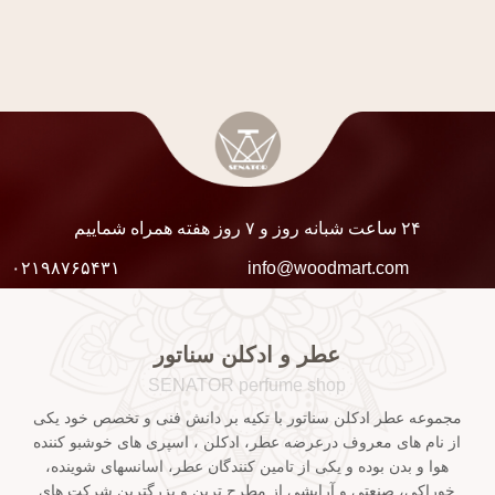
۲۴ ساعت شبانه روز و ۷ روز هفته همراه شماییم
۰۲۱۹۸۷۶۵۴۳۱
info@woodmart.com
عطر و ادکلن سناتور
SENATOR perfume shop
مجموعه عطر ادکلن سناتور با تکیه بر دانش فنی و تخصص خود یکی
از نام های معروف درعرضه عطر، ادکلن ، اسپری های خوشبو کننده
هوا و بدن بوده و یکی از تامین کنندگان عطر، اسانسهای شوینده،
خوراکی، صنعتی و آرایشی از مطرح ترین و بزرگترین شرکت های