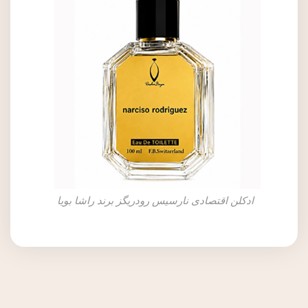
ادکلن اقتصادی نارسیس رودریگز برند راشا بویا