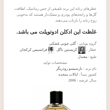
عطرهای زنانه این برند تلفیقی از حس رمانتیک، لطافت
گل‌ها و رایحه‌های پودری و مشک‌دار هستند که به‌خوبی
روح زنانه را بازتاب می‌دهند.
غلظت این ادکلن ادوتویلت می باشد.
گروه بویایی :
گلی چوبی مُشکی
عطار :
کریستین ناگل
فرانسیس کرکجان
طبع :
معتدل
مشخصات تولید
نام برند :
نارسیسو رودریگز
کشور مبدأ :
ایالات متحده
سال عرضه :
2006