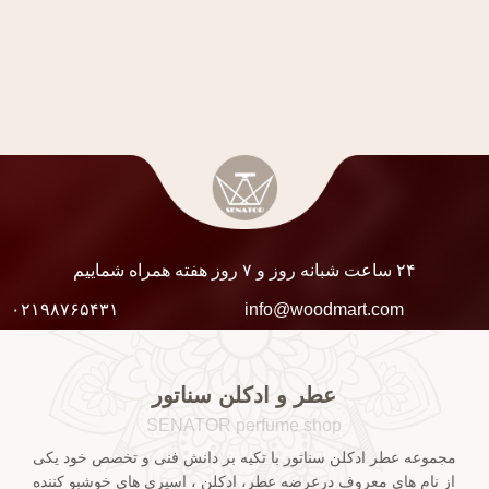
۲۴ ساعت شبانه روز و ۷ روز هفته همراه شماییم
۰۲۱۹۸۷۶۵۴۳۱
info@woodmart.com
عطر و ادکلن سناتور
SENATOR perfume shop
مجموعه عطر ادکلن سناتور با تکیه بر دانش فنی و تخصص خود یکی
از نام های معروف درعرضه عطر، ادکلن ، اسپری های خوشبو کننده