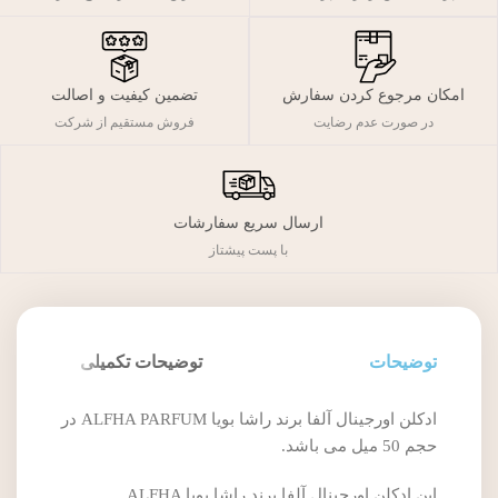
تضمین کیفیت و اصالت
امکان مرجوع کردن سفارش
فروش مستقیم از شرکت
در صورت عدم رضایت
ارسال سریع سفارشات
با پست پیشتاز
توضیحات
توضیحات تکمیلی
ادکلن اورجینال آلفا برند راشا بویا ALFHA PARFUM در
حجم 50 میل می باشد.
این ادکلن اورجینال آلفا برند راشا بویا ALFHA