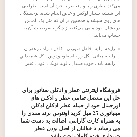
می‌کند، بطری زیبا و منحصر به فرد آن است. طراحی
این شیشه بسیار لوکس و خاص انجام شده. برجستگی
های روی شیشه و همچنین در آن که مثل یک الماس
درخشان خودنمایی می‌کند، از دیگر خصوصیات آن به
حساب می‌آید.
رایحه اولیه : فلفل صورتي ، فلفل سياه ، زعفران
رایحه میانی
:
گل رز ، اسطوخودوس ، گل شمعداني
رایحه پایه : چوب صندل ، لوبيا تونكا ، عود ، عنبر
فروشگاه اینترنتی عطر و ادکلن سناتور
برای
حل این معضل تمامی
عطر و ادکلن های
اورجینال
خود از جمله
عطر ادکلن ادکلن
مینیاتوری 25 میل کرید اونتوس برند سندی
را
به همراه کارت گارانتی اصالت به دست شما
می رساند تا خیالتان از اصل بودن عطر
خریداری شده کاملا راحت باشد.