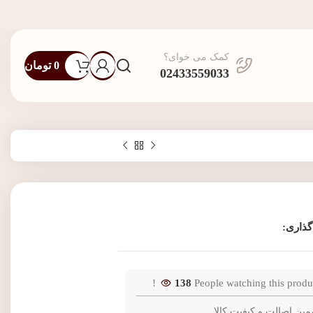
کمک می خوای؟
0
تومان
02433559033
گذاری:
138
People watching this produ
مین اصالت و کیفیت کالا