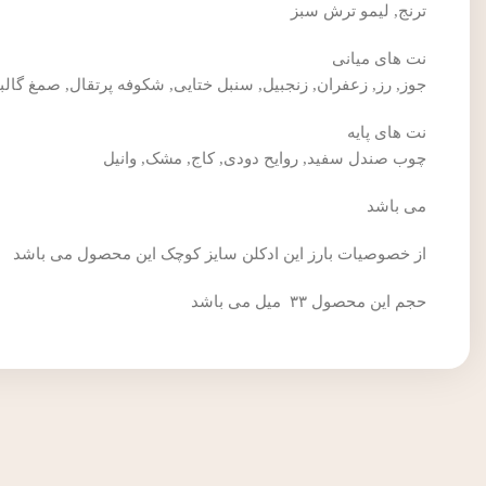
ترنج, لیمو ترش سبز
نت های میانی
جوز, رز, زعفران, زنجبیل, سنبل ختایی, شکوفه پرتقال, صمغ گالبا
نت های پایه
چوب صندل سفید, روایح دودی, کاج, مشک, وانیل
می باشد
از خصوصیات بارز این ادکلن سایز کوچک این محصول می باشد
حجم این محصول ۳۳ میل می باشد