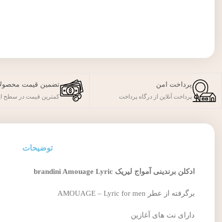
پرداخت امن
تضمین قیمت محصول
پرداخت آنلاین از درگاه پرداخت
کمترین قیمت در سطح ای
توضیحات
ادکلن برندینی آمواج لیریک brandini Amouage Lyric
برگرفته از عطر AMOUAGE – Lyric for men
دارای نت های آغازین