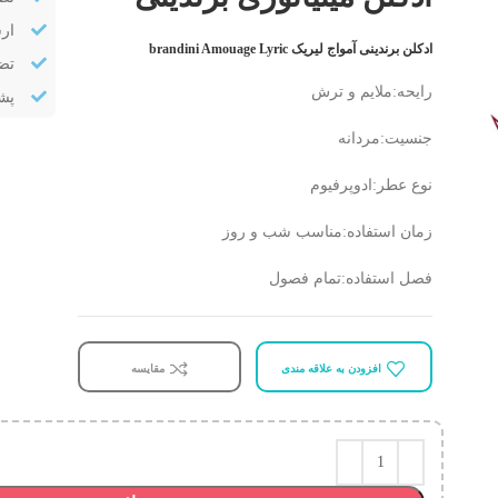
ار
ادکلن برندینی آمواج لیریک brandini Amouage Lyric
تض
رایحه:ملایم و ترش
پشتیب
جنسیت:مردانه
نوع عطر:ادوپرفیوم
زمان استفاده:مناسب شب و روز
فصل استفاده:تمام فصول
افزودن به علاقه مندی
مقایسه