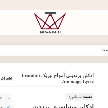
ادکلن برندینی آمواج لیریک brandini
اشتراک 
Amouage Lyric
دسته:
مینیاتوری
ct now!
ادکلن مینیاتوری برندینی
تض