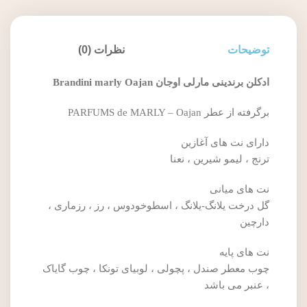
توضیحات
نظرات (0)
ادکلن برندینی مارلی اوجان Brandini marly Oajan
برگرفته از عطر PARFUMS de MARLY – Oajan
دارای نت های آغازین
ترنج ، لیمو شیرین ، نعنا
نت های میانی
گل درخت یلانگ-یلانگ ، اسطوخودوس ، رز ، رزماری ،
دارچین
نت های پایه
چوب معطر صندل ، پچولی ، لوبیای تونکا ، چوب گایاک
، عنبر می باشد