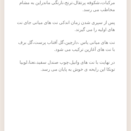
مرکبات،شکوفه پرتقال،ترنج،نارنگی ماندراین به مشام
مخاطب می رسد.
پس از سپری شدن زمان اندکی نت های میانی جای نت
های اولیه را می گیرند.
نت های میانی یاس ،دارچین،گل آفتاب پرست،گل برف
با نت های آغازین ترکیب می شود.
در نهایت با نت های وانیل،چوب صندل سفید،نعنا،لوبیا
تونکا این رایحه ی خوش به پایان می رسد.