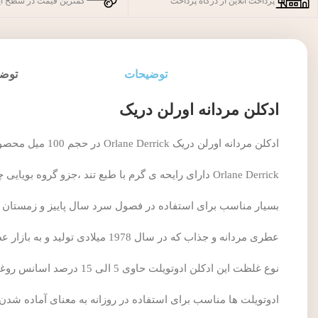
پرداخت آنلاین از درگاه پرداخت
کمترین قیمت در سطح ای
توضیحات
توضی
ادکلن مردانه اورلن دریک
ادکلن مردانه اورلن دریک Orlane Derrick در حجم 100 میل محصول کشور فرانسه می باشد.
Orlane Derrick دارای رایحه ی گرم با طبع تند ،جزو گروه بویایی چوبی تند قرار دارد.
بسیار مناسب برای استفاده در فصول سرد سال پاییز و زمستان 
عطری مردانه و جذاب که در سال 1978 میلادی تولید و به بازار عطر و ادکلن معرفی شد.
نوع غلظت این ادکلن ادوتویلت حاوی 5 الی 15 درصد اسانس روغنی که ماندگاری 2 الی 3 ساعته دارد.
ادوتویلت ها مناسب برای استفاده در روزانه به معنای آماده شد