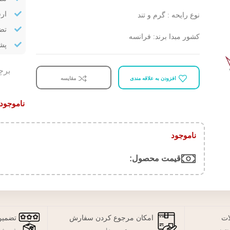
ار
نوع رایحه : گرم و تند
تض
کشور مبدا برند: فرانسه
پشتیب
برچ
افزودن به علاقه مندی
مقایسه
ناموجود
ناموجود
قیمت محصول:​
ات
امکان مرجوع کردن سفارش
تضمین