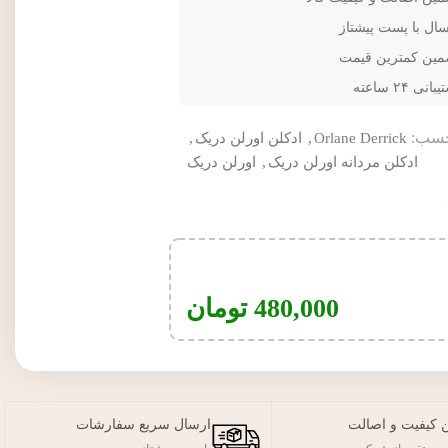
سال با پست پیشتاز
مین کمترین قیمت
انی ۲۴ ساعته
سب:
Orlane Derrick
,
ادکلن اورلن دریک
,
ادکلن مردانه اورلن دریک
,
اورلن دریک
480,000
تومان
 کیفیت و اصالت
ارسال سریع سفارشات