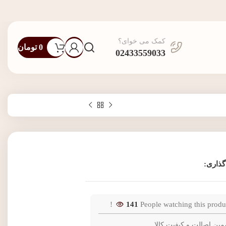
کمک می خوای؟
0
تومان
02433559033
گذاری:
141
People watching this produ
مین اصالت و کیفیت کالا