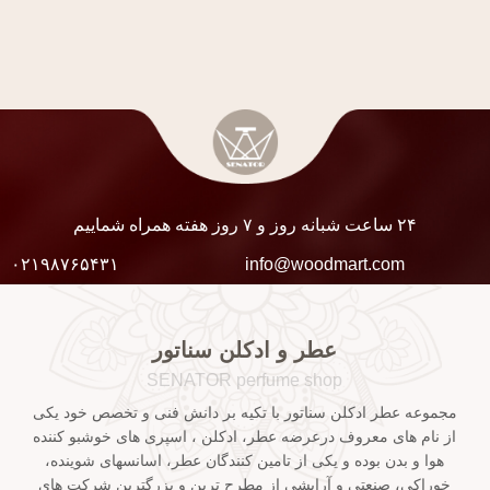
۲۴ ساعت شبانه روز و ۷ روز هفته همراه شماییم
۰۲۱۹۸۷۶۵۴۳۱
info@woodmart.com
عطر و ادکلن سناتور
SENATOR perfume shop
مجموعه عطر ادکلن سناتور با تکیه بر دانش فنی و تخصص خود یکی
از نام های معروف درعرضه عطر، ادکلن ، اسپری های خوشبو کننده
هوا و بدن بوده و یکی از تامین کنندگان عطر، اسانسهای شوینده،
خوراکی، صنعتی و آرایشی از مطرح ترین و بزرگترین شرکت های