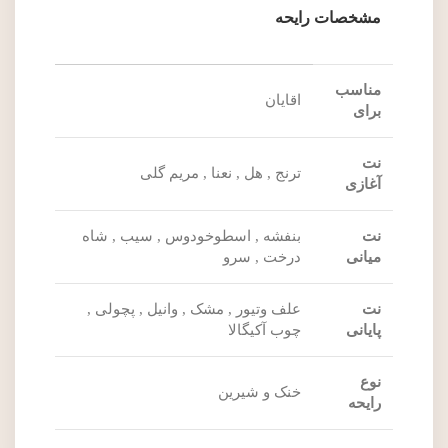
مشخصات رایحه
مناسب
اقایان
برای
نت
ترنج , هل , نعنا , مریم گلی
آغازی
نت
بنفشه , اسطوخودوس , سیب , شاه
میانی
درخت , سرو
نت
علف وتیور , مشک , وانیل , پچولی ,
پایانی
چوب آکیگالا
نوع
خنک و شیرین
رایحه