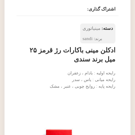
اشتراک گذاری:
دسته:
مینیاتوری
برند:
sandi
ادکلن مینی باکارات رژ قرمز ۲۵
میل برند سندی
رایحه اولیه : بادام ، زعفران
رایحه میانی : یاس ، سدر
رایحه پایه : روایح چوبی ، عنبر ، مشک