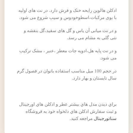
ادکلن هالوین رایحه خنک و فرش دارد. در نت های اولیه
با بوی مرکبات،اسطوخودوس و سیب شروع می شود.
و در نت میانی آن یاس و گل های سفید،گل بنفشه و
نتی گلی به مشام می رسد.
و در نت پایه هل،ادویه جات معطر ،عنبر ، مشک ترکیب
می شود.
در حجم 100 میل مناسب استفاده بانوان در فصول گرم
سال تابستان و بهار دارد.
براي ديدن مدل هاي بيشتر عطر و ادکلن هاي اورجينال
و ثبت سفارش ادکلن هاي دلخواه خود به فروشگاه
سناتورجينال
مراجعه کنيد.