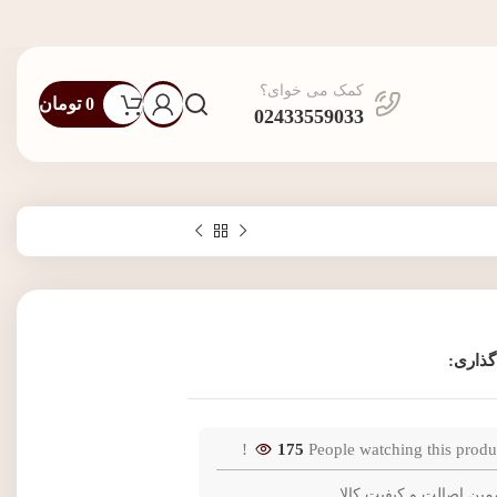
کمک می خوای؟
0
تومان
02433559033
گذاری:
175
People watching this produ
مین اصالت و کیفیت کالا