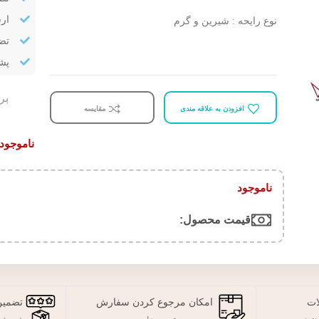
ار
نوع رایحه : شیرین و گرم
تض
پشتیب
بر
افزودن به علاقه مندی
مقایسه
ناموجود
ناموجود
قیمت محصول:​
ات
امکان مرجوع کردن سفارش
تضمین