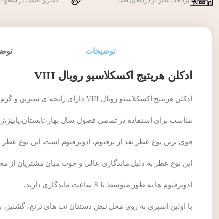
پرداخت آنلاین از درگاه پرداخت
کمترین قیمت در سطح ای
توضیحات
توضی
ادکلن هریتیج اکسکلاسیو رویال VIII
ادکلن هریتیج اکسکلاسیو رویال VIII دارای رایحه ی شیرین و گرم در حجم 120 میل می باشد.
مناسب برای استفاده در تمامی فصول سال بهار،تابستان،پاییز،ز
قوی ترین نوع عطر بعد از پرفیوم، ادوپرفیوم است. این نوع عطر حاوی 15 تا 20 درصد اسانس های رو
این نوع عطر به دلیل ماندگاری عالی و خوب میان مشتریان از محب
ادوپرفیوم ها به طور متوسط تا 8 ساعت ماندگاری دارند.
با اولین اسپری به روی محل نبض دستتان نت های ترنج، گشنیز،