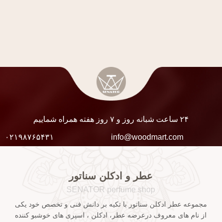
۲۴ ساعت شبانه روز و ۷ روز هفته همراه شماییم
۰۲۱۹۸۷۶۵۴۳۱
info@woodmart.com
عطر و ادکلن سناتور
SENATOR perfume shop
مجموعه عطر ادکلن سناتور با تکیه بر دانش فنی و تخصص خود یکی
از نام های معروف درعرضه عطر، ادکلن ، اسپری های خوشبو کننده