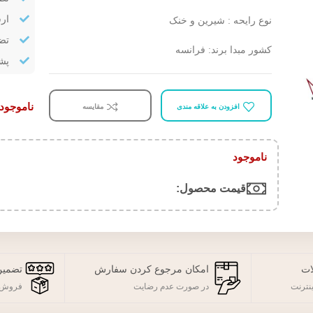
ار
نوع رايحه : شيرين و خنک
تض
کشور مبدا برند: فرانسه
پشتیب
ناموجود
افزودن به علاقه مندی
مقایسه
ناموجود
قیمت محصول:​
ات
امکان مرجوع کردن سفارش
تضمین
نترنت
در صورت عدم رضایت
فروش 