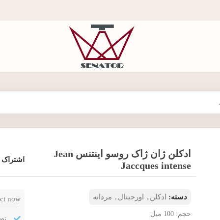
ادکلن ژان ژاک روسو اینتنس Jean
اشتراک 
Jaccques intense
دسته:
ادکلن
,
اورجینال
,
مردانه
ct now!
حجم: 100 ميل
تض