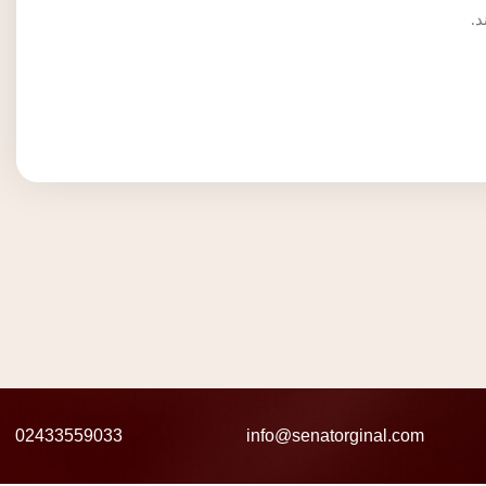
د.
02433559033
info@senatorginal.com