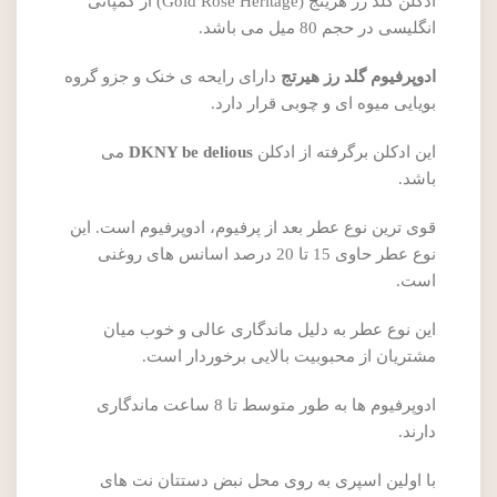
ادکلن گلد رز هریتج (Gold Rose Heritage) از کمپانی
انگلیسی در حجم 80 میل می باشد.
ادوپرفیوم گلد رز هیرتج
دارای رایحه ی خنک و جزو گروه
بویایی میوه ای و چوبی قرار دارد.
این ادکلن برگرفته از ادکلن
DKNY be delious
می
باشد.
قوی ترین نوع عطر بعد از پرفیوم، ادوپرفیوم است. این
نوع عطر حاوی 15 تا 20 درصد اسانس های روغنی
است.
این نوع عطر به دلیل ماندگاری عالی و خوب میان
مشتریان از محبوبیت بالایی برخوردار است.
ادوپرفیوم ها به طور متوسط تا 8 ساعت ماندگاری
دارند.
با اولین اسپری به روی محل نبض دستتان نت های