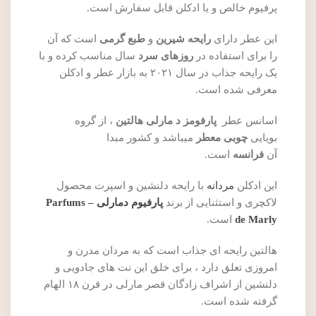
پرفیوم خالص و یا ادکلن قابل سفارش است.
این عطر دارای
رایحه شیرین
و
طبع گرمی
است که آن
را برای استفاده در
روزهای سرد
سال مناسب کرده و با
یک رایحه جذاب در سال ۲۰۲۱ به بازار عطر و ادکلن
معرفی شده است.
اسانس عطر
پارفومز د مارلی هالتین
، از گروه
بویایی
چوبی معطر
میباشد و کشور مبدا
آن
فرانسه
است.
این ادکلن
مردانه
با رایحه دلنشین و اسپرت محصول
لاکچری و استثنایی از برند
پارفیوم دمارلی – Parfums
de Marly
است.
هالتین رایحه ای جذاب است که به مردان مدرن و
امروزی تعلق دارد ، برای خلق این نت های جادویی و
دلنشین از اشراف زادگان قصر مارلی در قرن ۱۸ الهام
گرفته شده است.