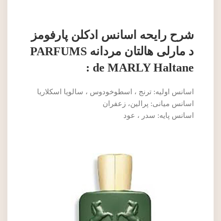
شرح رایحه اسانس ادکلن پارفومز
د مارلی هالتان مردانه PARFUMS
de MARLY Haltane :
اسانس اولیه: ترنج ، اسطوخودوس ، سالویا اسکلاریا
اسانس میانی: پرالین، زعفران
اسانس پایه: سدر ، عود