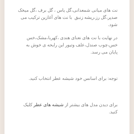
نت های میانی شمعدانی،گل یاس ، گل برف ،گل میخک
صدپر،گل رز،ریشه زنبق با نت های آغازین ترکیب می
شود.
در نهایت با نت های نعنای هندی ،کهربا،مشک،خس
خس،چوب صندل،علف وتیور این رایحه ی خوش به
پایان می رسد.
توجه: برای اسانس خود شیشه عطر انتخاب کنید.
برای دیدن مدل های بیشتر از
شیشه های عطر
کلیک
کنید.