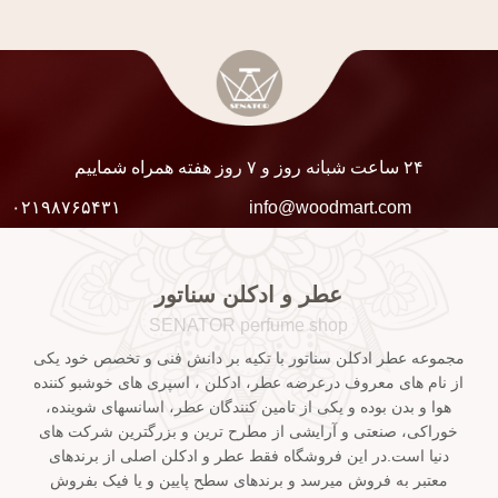
۲۴ ساعت شبانه روز و ۷ روز هفته همراه شماییم
۰۲۱۹۸۷۶۵۴۳۱
info@woodmart.com
عطر و ادکلن سناتور
SENATOR perfume shop
مجموعه عطر ادکلن سناتور با تکیه بر دانش فنی و تخصص خود یکی
از نام های معروف درعرضه عطر، ادکلن ، اسپری های خوشبو کننده
هوا و بدن بوده و یکی از تامین کنندگان عطر، اسانسهای شوینده،
خوراکی، صنعتی و آرایشی از مطرح ترین و بزرگترین شرکت های
دنیا است.در این فروشگاه فقط عطر و ادکلن اصلی از برندهای
معتبر به فروش میرسد و برندهای سطح پایین و یا فیک بفروش