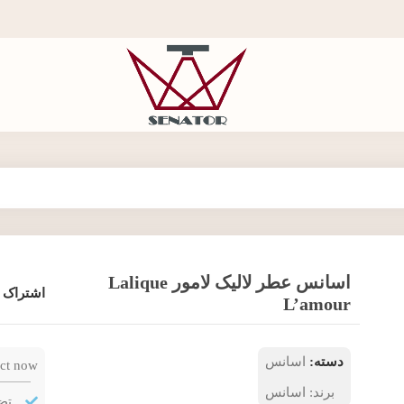
اسانس عطر لالیک لامور Lalique
اشتراک 
L’amour
دسته:
اسانس
ct now!
برند:
اسانس
تض