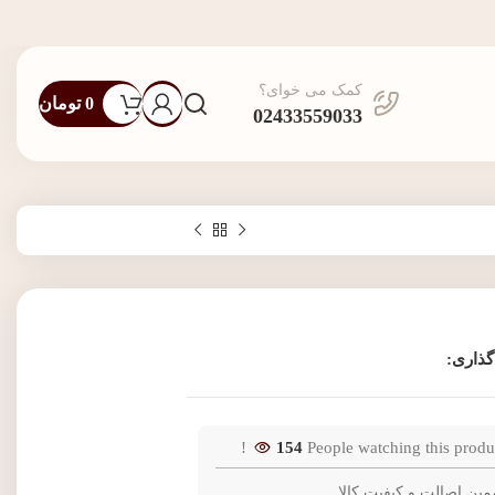
کمک می خوای؟
0
تومان
02433559033
گذاری:
154
People watching this produ
مین اصالت و کیفیت کالا