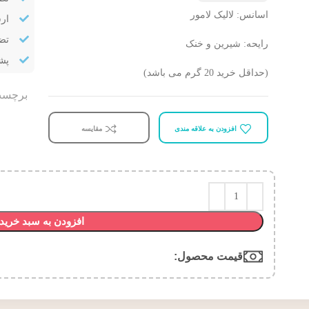
اسانس: لالیک لامور
ار
تض
رایحه: شیرین و خنک
پشتیب
(حداقل خرید 20 گرم می باشد)
برچسب
افزودن به علاقه مندی
مقایسه
افزودن به سبد خرید
قیمت محصول:​