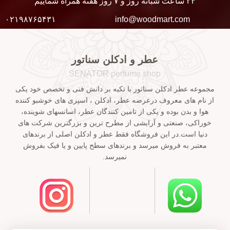
۲۴ ساعت شبانه روز و ۷ روز هفته همراه شماییم
۰۲۱۹۸۷۶۵۴۳۱
info@woodmart.com
عطر و ادکلن سناتور
SENATOR perfume shop
مجموعه عطر ادکلن سناتور با تکیه بر دانش فنی و تخصص خود یکی
از نام های معروف درعرضه عطر، ادکلن ، اسپری های خوشبو کننده
هوا و بدن بوده و یکی از تامین کنندگان عطر، اسانسهای شوینده،
خوراکی، صنعتی و آرایشی از مطرح ترین و بزرگترین شرکت های
دنیا است.در این فروشگاه فقط عطر و ادکلن اصلی از برندهای
معتبر به فروش میرسد و برندهای سطح پایین و یا فیک بفروش
نمیرسد.