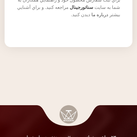
براي ثبت سفارش محصول خود و راهنمايي همکاران به
شما به سايت
سناتورجينال
مراجعه کنيد. و براي آشنايي
بيشتر
درباره ما
ديدن کنيد.