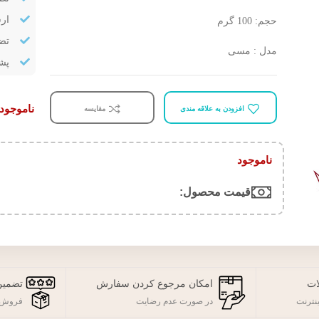
ار
حجم: 100 گرم
تض
مدل : مسی
پشتیب
ناموجود
افزودن به علاقه مندی
مقایسه
ناموجود
قیمت محصول:​
ات
امکان مرجوع کردن سفارش
تضمین
نترنت
در صورت عدم رضایت
فروش 