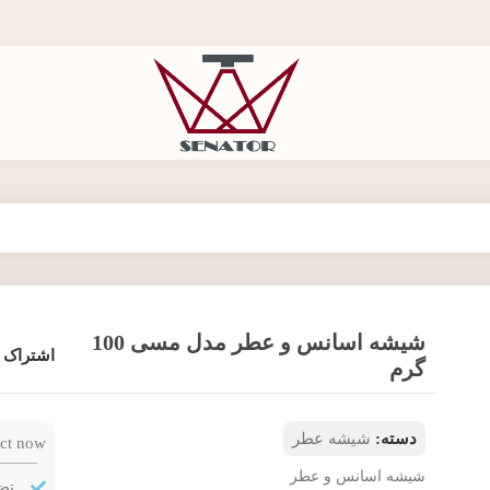
شیشه اسانس و عطر مدل مسی 100
اشتراک 
گرم
دسته:
شیشه عطر
ct now!
شیشه اسانس و عطر
تض