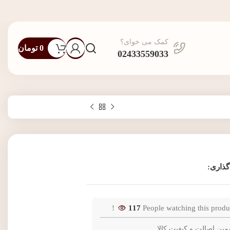
کمک می خوای؟
0
تومان
02433559033
گذاری:
117
People watching this produ
مین اصالت و کیفیت کالا