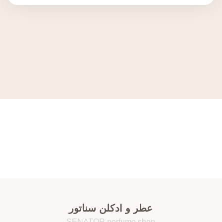
۲۴ ساعت شبانه روز و ۷ روز هفته همراه شماییم
۰۲۱۹۸۷۶۵۴۳۱
info@woodmart.com
عطر و ادکلن سناتور
SENATOR perfume shop