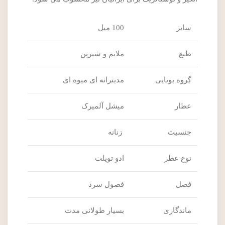
سایز
100 میل
طبع
ملایم و شیرین
گروه بویایی
مدیترانه ای میوه ای
عطار
میشل آلمیرک
جنسیت
زنانه
نوع عطر
ادو تویلت
فصل
فصول سرد
ماندگاری
بسیار طولانی مدت