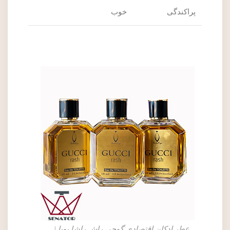
پراکندگی
خوب
عطر ادکلن اقتصادی گوچی راش راشا بویا |