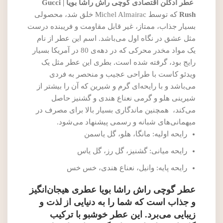
عطر ادکلن اقتصادی گوچی راش راشا بویا | Gucci
Rush
که توسط Michel Almairac خلق شد، محصولی
بسیار جذاب، ممتاز، غیر قابل مقاومت و فریبنده درست
مثل عشق در نگاه اول می‌باشد. اسم این عطر از نام
یک مواد مخدر محرکی که در دهه‌ی 80 در آمریکا بسیار
رایج بود، گرفته شده است
.
بطری این عطر مثل یک
ویدئو کاست با طراحی عجیب و منحصر به فردی
می‌باشد و با رایحه‌ای گرم و شیرین که آن را بیشتر از
شیرینی هلو و گرمی نعناع هندی و گشنیز حاصل
می‌کند، همچنین ماندگاری بسیار بالا برای مصرف در
میهمانی‌های شبانه و رسمی پیشنهاد می‌شود.
رایحه اولیه: مانگا، هلو، گل یاسمن
رایحه میانی: گشنیز، گل رز، گل یاس
رایحه پایه: وانیل، نعناع هندی، خس خس
عطر گوچی راش راشا بویا عطری هیجان‌انگیز
و جذاب است که شما را به دنیایی از لذت و
زیبایی می‌برد. این عطر خوشبو با ترکیب