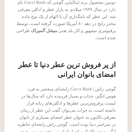
دومین محصول برند ایتالیایی گوچی که Gucci Rush نام
دارد در سال ۱۹۹۹ میلادی به بازار عطر و ادکلن معرفی
شد. این عطر که نامگذاری آن با الهام از یک نوع ماده
مخدر رایج در دهه ۸۰ آمریکا صورت گرفته است، توسط
پرفیومری مشهور و کار بلد یعنی
میشل آلمیراک
طراحی
شده است.
از پر فروش ترین عطر دنیا تا عطر
امضای بانوان ایرانی
گوچی راش | Gucci Rush رایحه‌ای منحصر به فرد،
هوس انگیز، جذاب و بسیار فریبنده دارد که سال‌ها در
لیست پرفروش‌ترین عطرها و ادکلن‌های زنانه قرار
داشته است. به جرات می‌توان گفت این عطر از زمان
معرفی تاکنون به عنوان عطر امضای بسیاری از بانوان
در سراسر دنیا بوده است. گوچی راش رایحه‌ای خاطره
انگیز و نوستالژیک برای ایرانیان نیز محسوب می شود.