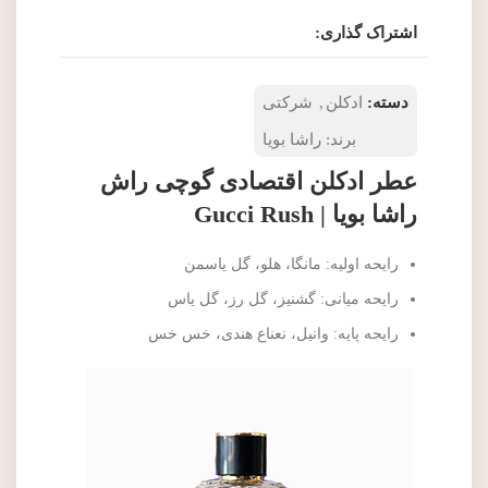
اشتراک گذاری:
دسته:
ادکلن
,
شرکتی
برند:
راشا بویا
عطر ادکلن اقتصادی گوچی راش
راشا بویا | Gucci Rush
رایحه اولیه: مانگا، هلو، گل یاسمن
رایحه میانی: گشنیز، گل رز، گل یاس
رایحه پایه: وانیل، نعناع هندی، خس خس