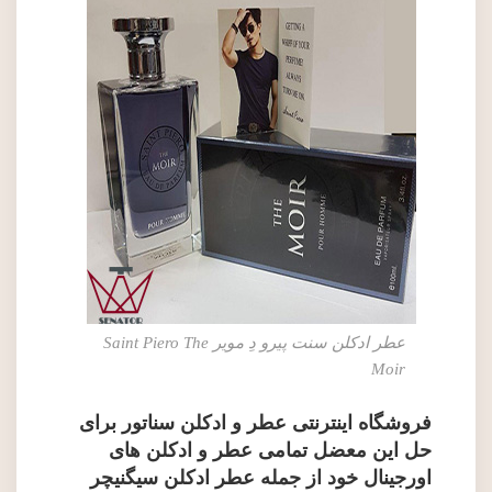
عطر ادکلن سنت پیرو دِ مویر Saint Piero The
Moir
فروشگاه اینترنتی عطر و ادکلن سناتور
برای
حل این معضل تمامی
عطر و ادکلن های
اورجینال
خود از جمله
عطر ادکلن
سیگنیچر