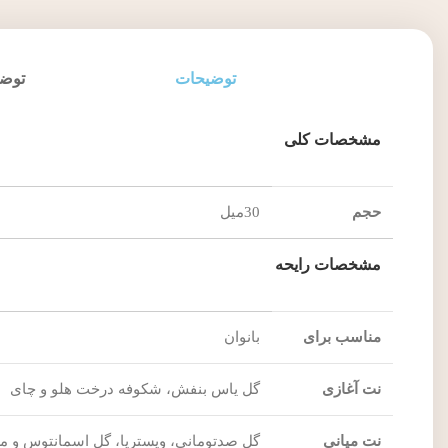
توضیحات
توضی
مشخصات کلی
حجم
30میل
مشخصات رایحه
مناسب برای
بانوان
نت آغازی
گل یاس بنفش، شکوفه درخت هلو و چای
نت میانی
گل صدتومانی، ویستریا، گل اسمانتوس و 