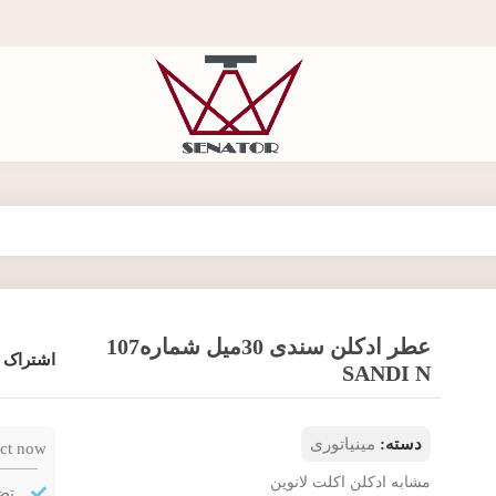
عطر ادکلن سندی 30میل شماره107
اشتراک 
SANDI N
دسته:
مینیاتوری
ct now!
مشابه ادکلن اکلت لانوین
تض