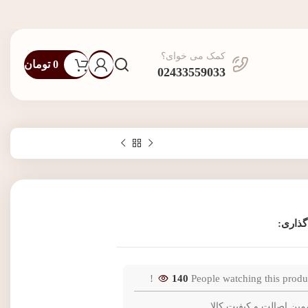
کمک می خوای؟
0
تومان
02433559033
گذاری:
140
People watching this produ
مین اصالت و کیفیت کالا