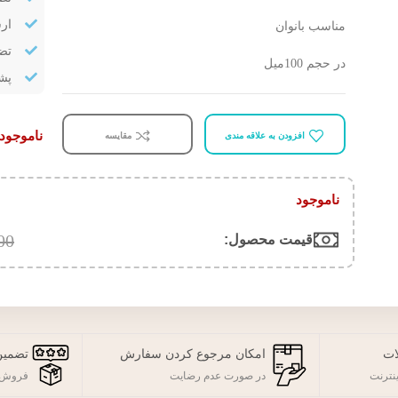
ار
مناسب بانوان
تض
در حجم 100میل
پشتیب
ناموجود
افزودن به علاقه مندی
مقایسه
ناموجود
00
قیمت محصول:​
ات
امکان مرجوع کردن سفارش
تضمین
نترنت
در صورت عدم رضایت
فروش 