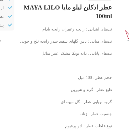
عطر ادکلن لیلو مایا MAYA LILO
ار
100ml
تض
پشتیب
نت‌های ابتدایی : رایحه زعفران رایحه بادام
ب
نت‌های میانی : یاس گلهای سفید سدر رایحه تلخ و چوبی
نت‌های پایانی : دانه تونکا مشک .عنبر سائل
حجم عطر : 100 میل
طبع عطر : گرم و شیرین
گروه بویایی عطر : گل میوه ای
جنسیت عطر : زنانه
نوع غلظت عطر : ادو پرفیوم