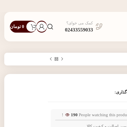
کمک می خوای؟
0
تومان
02433559033
گذاری:
190
People watching this produ
مین اصالت و کیفیت کالا