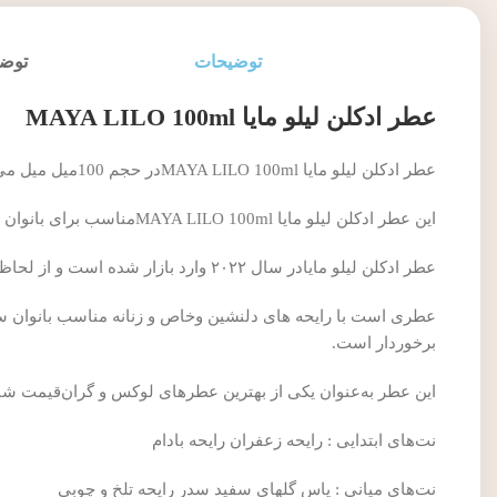
توضیحات
توضی
عطر ادکلن لیلو مایا MAYA LILO 100ml
عطر ادکلن لیلو مایا MAYA LILO 100mlدر حجم 100میل میل می باشد.
این عطر ادکلن لیلو مایا MAYA LILO 100mlمناسب برای بانوان می باشد.
عطر ادکلن لیلو مایادر سال ۲۰۲۲ وارد بازار شده است و از لحاظ رایحه شباهت زیادی به ادکلن اسانس عطر باکارت رژ دارد.
برخوردار است.
این عطر به‌عنوان یکی از بهترین عطرهای لوکس و گران‌قیمت شن
نت‌های ابتدایی : رایحه زعفران رایحه بادام
نت‌های میانی : یاس گلهای سفید سدر رایحه تلخ و چوبی