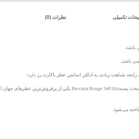
حات تکمیلی
نظرات (0)
عطری است با رایحه های دلنشین و‌خاص و زنانه مناسب بانوان سخت پسندRouge 540 Ext
اخته می‌شود