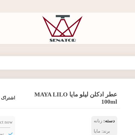
عطر ادکلن لیلو مایا MAYA LILO
اشتراک 
100ml
دسته:
زنانه
ct now!
برند:
مایا
تض