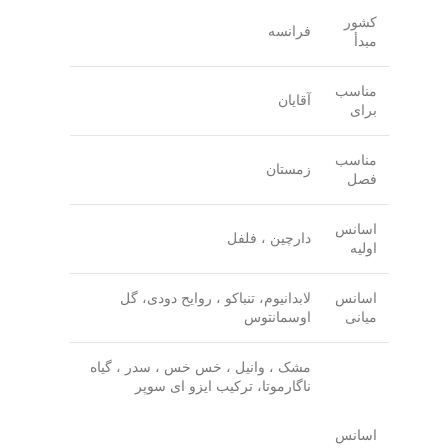
کشور
فرانسه
مبدأ
مناسب
آقایان
برای
مناسب
زمستان
فصل
اسانس
دارچین ، فلفل
اولیه
اسانس
لابدانیوم، تنباکو ، روایح دودی، گل
میانی
اوسمانتوس
مشک ، وانیل ، خس خس ، سدر ، گیاه
ناگارموتا، ترکیب ایزو ای سوپر
اسانس