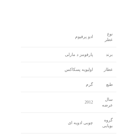
نوع
ادو پرفیوم
عطر
برند
پارفومز د مارلی
عطار
اولیویه پسکاکس
طبع
گرم
سال
2012
عرضه
گروه
چوبی ادویه ای
بویایی