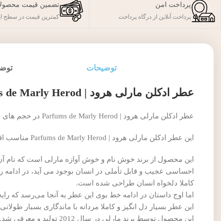
پرداخت امن
تضمین قیمت محصول
پرداخت آنلاین از درگاه پرداخت
کمترین قیمت در سطح ای
توضیحات
توضی
عطر ادکلن مارلی هرود | Parfums de Marly Herod
عطر ادکلن مارلی هرود | Parfums de Marly Herod در حجم های مختلف وجود دارد.
این عطر ادکلن مارلی هرود | Parfums de Marly Herod مناسب اقایان می باشد.
این محصول از برند خوش نام و خوش آوازه مارلی است که نام آن 
احساسی عجیب و قابل تأملی در انسان بوجود می آید، در ادامه ر
کاملا دلخواه انسان طراحی شده است.
اما اوج داستان در ادامه خط بوی این عطر به آنجا می‌رسد که رایح
این عطر بسیار دل انگیز و کاملا مردانه با ماندگاری بسیار طولان
این محصول توسط برند مارلی در سال 2012 تولید و معرفی شد.