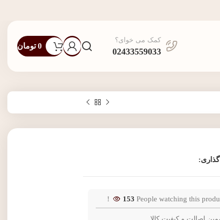
کمک می خوای؟
0
تومان
02433559033
گذاری:
153
People watching this produ
مین اصالت و کیفیت کالا