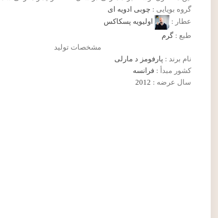
گروه بویایی :
چوبی ادویه ای
عطار :
اولیویه پسکاکس
طبع :
گرم
مشخصات تولید
نام برند :
پارفومز د مارلی
کشور مبدأ :
فرانسه
سال عرضه :
2012