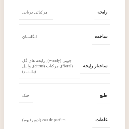
رایحه
مرکباتی دریایی
ساخت
انگلستان
چوبی (woody), رایحه های گل
ساختار رایحه
(floral), مرکبات (citrus), وانیل
(vanilla)
طبع
حنک
غلظت
eau de parfum (ادوپرفیوم)