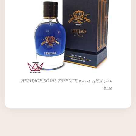
عطر ادکلن هریتیج HERITAGE ROYAL ESSENCE
blue