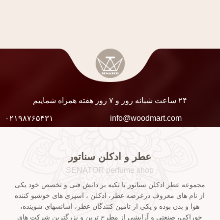
۲۴ ساعت شبانه روز و ۷ روز هفته همراه شماییم
۰۲۱۹۸۷۶۵۴۳۱
info@woodmart.com
عطر و ادکلن سناتور
SENATOR perfume shop
مجموعه عطر ادکلن سناتور با تکیه بر دانش فنی و تخصص خود یکی
از نام های معروف درعرضه عطر، ادکلن ، اسپری های خوشبو کننده
هوا و بدن بوده و یکی از تامین کنندگان عطر، اسانسهای شوینده،
خوراکی، صنعتی و آرایشی از مطرح ترین و بزرگترین شرکت های