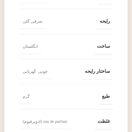
رایحه
شرقی گلی
ساخت
انگلستان
ساختار رایحه
چوبی گهربایی
طبع
گرم
غلظت
eau de parfum (ادوپرفیوم)