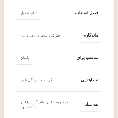
فصل استفاده
تمام فصول
ماندگاری
طولانی مدت(long-lasting)
مناسب برای
بانوان
نت ابتدایی
گل زعفران، گل یاس
صمغ چوب عنبر، عنبرگریس(عنبر
نت میانی
خاکستری)