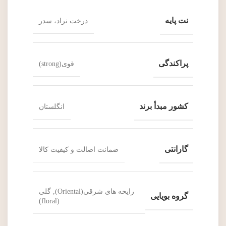
نت پایه
درخت نراد، سدر
پراکندگی
قوی(strong)
کشور مبدأ برند
انگلستان
گارانتی
ضمانت اصالت و کیفیت کالا
رایحه های شرقی(Oriental), گلی
گروه بویایی
(floral)