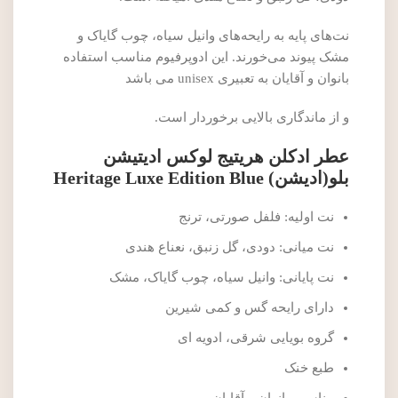
نت‌های پایه به رایحه‌های وانیل سیاه، چوب گایاک و
مشک پیوند می‌خورند. این ادوپرفیوم مناسب استفاده
بانوان و آقایان به تعبیری unisex می باشد
و از ماندگاری بالایی برخوردار است.
عطر ادکلن هریتیج لوکس ادیتیشن
بلو(ادیشن) Heritage Luxe Edition Blue
نت اولیه: فلفل صورتی، ترنج
نت میانی: دودی، گل زنبق، نعناع هندی
نت پایانی: وانیل سیاه، چوب گایاک، مشک
دارای رایحه گس و کمی شیرین
گروه بویایی شرقی، ادویه ای
طبع خنک