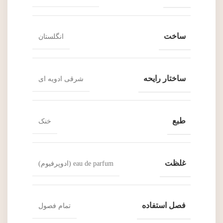
ساخت
انگلستان
ساختار رایحه
شرقی ادویه ای
طبع
خنک
غلظت
eau de parfum (ادوپرفیوم)
فصل استفاده
تمام فصول