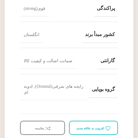
پراکندگی
قوی(strong)
کشور مبدأ برند
انگلستان
گارانتی
ضمانت اصالت و کیفیت کالا
رایحه های شرقی(Oriental), ادویه
گروه بویایی
ای
افزودن به علاقه مندی
مقایسه