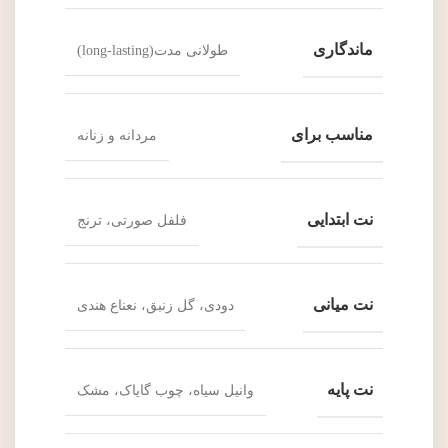
ماندگاری
طولانی مدت(long-lasting)
مناسب برای
مردانه و زنانه
نت ابتدایی
فلفل صورتی، ترنج
نت میانی
دودی، گل زنبق، نعناع هندی
نت پایه
وانیل سیاه، چوب گایاک، مشک