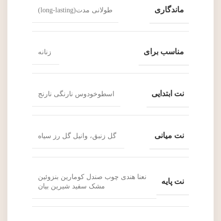
ماندگاری
طولانی مدت(long-lasting)
مناسب برای
زنانه
نت ابتدایی
اسطوخودوس نارنگی نارنج
نت میانی
گل زنبق، وانیل گل رز سیاه
نعنا هندی چوب صندل کومارین بنزوئین
نت پایه
مشک سفید شیرین بیان