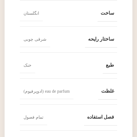
ساخت
انگلستان
ساختار رایحه
شرقی چوبی
طبع
خنک
غلظت
eau de parfum (ادوپرفیوم)
فصل استفاده
تمام فصول