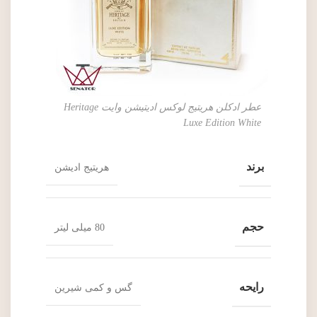
عطر ادکلن هریتیج لوکس ادیتیشن وایت Heritage
Luxe Edition White
برند
هریتیج ادیشن
حجم
80 میلی لیتر
رایحه
گس و کمی شیرین