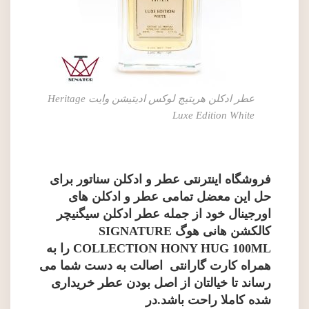
عطر ادکلن هریتیج لوکس ادیتیشن وایت Heritage
Luxe Edition White
فروشگاه اینترنتی عطر و ادکلن سناتور
برای
حل این معضل تمامی
عطر و ادکلن های
اورجینال
خود از جمله
عطر ادکلن
سیگنیچر
کالکشن هانی هوگ SIGNATURE
COLLECTION HONY HUG 100ML
را به
همراه کارت گارانتی اصالت به دست شما می
رساند تا خیالتان از اصل بودن عطر خریداری
شده کاملا راحت باشد.در