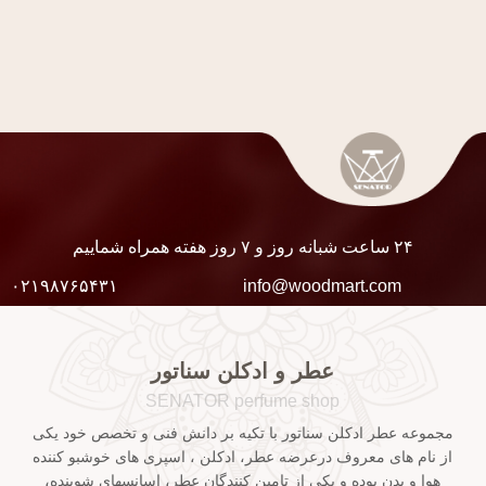
۲۴ ساعت شبانه روز و ۷ روز هفته همراه شماییم
۰۲۱۹۸۷۶۵۴۳۱
info@woodmart.com
عطر و ادکلن سناتور
SENATOR perfume shop
مجموعه عطر ادکلن سناتور با تکیه بر دانش فنی و تخصص خود یکی
از نام های معروف درعرضه عطر، ادکلن ، اسپری های خوشبو کننده
هوا و بدن بوده و یکی از تامین کنندگان عطر، اسانسهای شوینده،