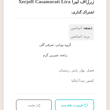
زرژاف لیرا Xerjoff Casamorati Lira
اشتراک گذاری:
دسته:
اسانس
برند:
اسانس
گروه بویایی:
شرقی گلی
رایحه:
شیرین
,
گرم
فصل:
بهار
,
پاییز
,
زمستان
کشور مبدأ:ایتالیا
افزودن به علاقه مندی
مقایسه