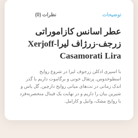
توضیحات
نظرات (0)
عطر اسانس کازاموراتی
زرجف-زرژاف لیرا-Xerjoff
Casamorati Lira
با اسپری ادکلن زرجوف لیرا در شروع روایح
اسطوخدوس, پرتقال خونی و برگاموت داریم با گذر
اندک زمانی در نت‌های میانی روایح دارچین, گل یاس و
شیرین بیان را داریم و در نهایت یک فینال منحصربه‌فرد
با روایح مشک، وانیل و کارامل.