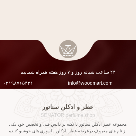
۲۴ ساعت شبانه روز و ۷ روز هفته همراه شماییم
۰۲۱۹۸۷۶۵۴۳۱
info@woodmart.com
عطر و ادکلن سناتور
SENATOR perfume shop
مجموعه عطر ادکلن سناتور با تکیه بر دانش فنی و تخصص خود یکی
از نام های معروف درعرضه عطر، ادکلن ، اسپری های خوشبو کننده