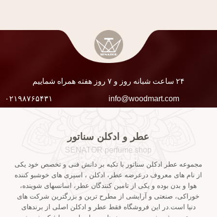
۲۴ ساعت شبانه روز و ۷ روز هفته همراه شماییم
۰۲۱۹۸۷۶۵۴۳۱
info@woodmart.com
عطر و ادکلن سناتور
SENATOR perfume shop
مجموعه عطر ادکلن سناتور با تکیه بر دانش فنی و تخصص خود یکی
از نام های معروف درعرضه عطر، ادکلن ، اسپری های خوشبو کننده
هوا و بدن بوده و یکی از تامین کنندگان عطر، اسانسهای شوینده،
خوراکی، صنعتی و آرایشی از مطرح ترین و بزرگترین شرکت های
دنیا است.در این فروشگاه فقط عطر و ادکلن اصلی از برندهای