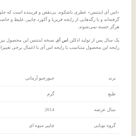
«اس آی اینتنس» عطری باشکوه، بی‌نقص و فریبنده است که جلوه 
گرفته‌اند و با رگه‌هایی از رایحه فریزیا و آکورد چایپر، غلیظ و 
هرگز خسته نمی‌شوند.
یک سال پس از تولید ادکلن
اس آی
نسخه اینتنس این محصول نیز ت
رایحه این محصول متناسب با رایحه اس آی با اعمال برخی تغییر
برند
جیورجیو آرمانی
طبع
گرم
سال عرضه
2014
گروه بویایی
چایپر میوه ای