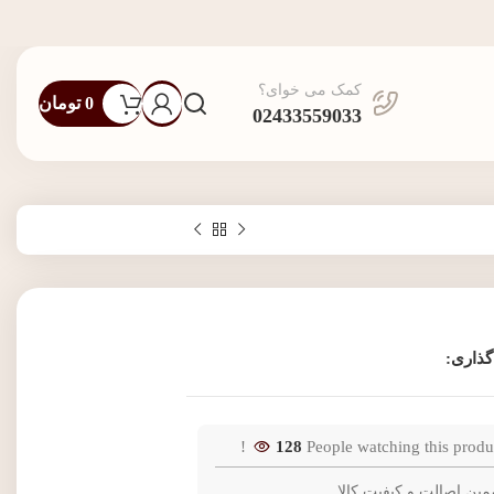
کمک می خوای؟
0
تومان
02433559033
گذاری:
128
People watching this produ
مین اصالت و کیفیت کالا