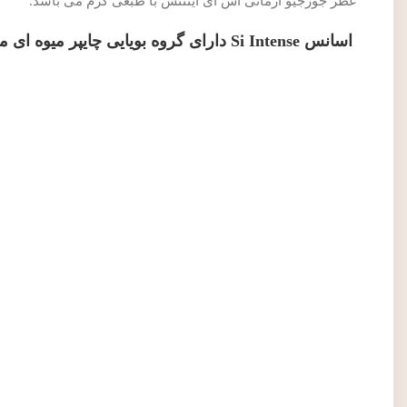
عطر جورجیو آرمانی اس آی اینتنس با طبعی گرم می باشد.
اسانس Si Intense دارای گروه بویایی چایپر میوه ای می باشد.