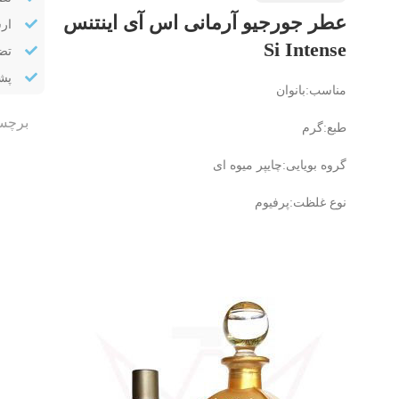
عطر جورجیو آرمانی اس آی اینتنس
ار
Si Intense
تض
پشتیب
مناسب:بانوان
برچس
طبع:گرم
گروه بویایی:چایپر میوه ای
نوع غلظت:پرفیوم