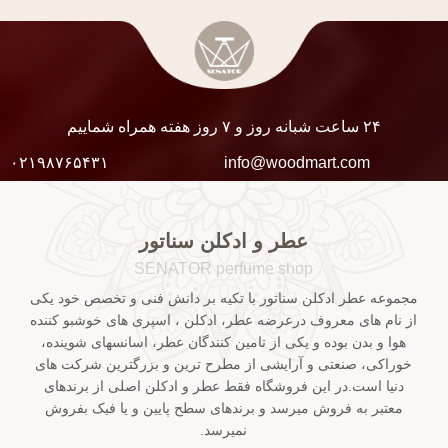
۲۴ ساعت شبانه روز و ۷ روز هفته همراه شماییم
۰۲۱۹۸۷۶۵۴۳۱
info@woodmart.com
عطر و ادکلن سناتور
SENATOR perfume shop
مجموعه عطر ادکلن سناتور با تکیه بر دانش فنی و تخصص خود یکی
از نام های معروف درعرضه عطر، ادکلن ، اسپری های خوشبو کننده
هوا و بدن بوده و یکی از تامین کنندگان عطر، اسانسهای شوینده،
خوراکی، صنعتی و آرایشی از مطرح ترین و بزرگترین شرکت های
دنیا است.در این فروشگاه فقط عطر و ادکلن اصلی از برندهای
معتبر به فروش میرسد و برندهای سطح پایین و یا فیک بفروش
نمیرسد.