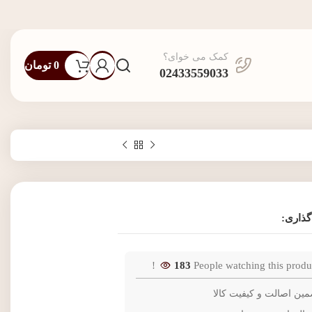
کمک می خوای؟
0
تومان
02433559033
گذاری:
183
People watching this produ
مین اصالت و کیفیت کالا