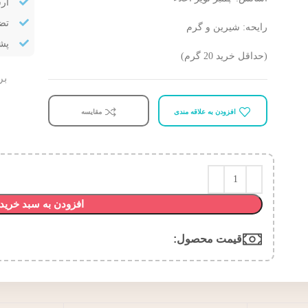
ار
تض
رایحه: شیرین و گرم
پشتیب
(حداقل خرید 20 گرم)
بر
افزودن به علاقه مندی
مقایسه
افزودن به سبد خرید
قیمت محصول:​