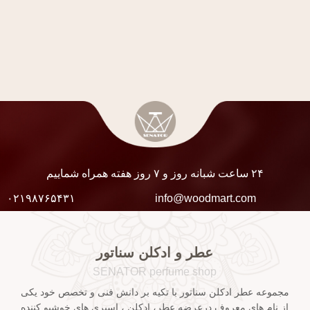
۲۴ ساعت شبانه روز و ۷ روز هفته همراه شماییم
۰۲۱۹۸۷۶۵۴۳۱
info@woodmart.com
عطر و ادکلن سناتور
SENATOR perfume shop
مجموعه عطر ادکلن سناتور با تکیه بر دانش فنی و تخصص خود یکی
از نام های معروف درعرضه عطر، ادکلن ، اسپری های خوشبو کننده