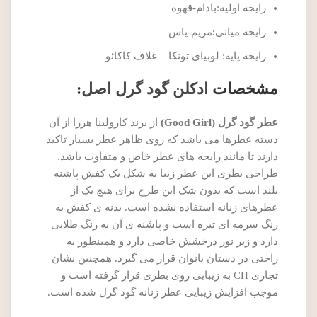
رایحه اولیه:بادام-قهوه
رایحه میانی
:
مریم-یاس
رایحه پایه: لوبیای تونکا – غلاف کاکائو
مشخصات
ادکلن گود گرل اصل
:
عطر گود گرل (Good Girl)
از برند کارولینا هررا از آن
دسته عطرها می باشد که روی ظاهر عطر بسیار تاکید
دارند تا مانند رایحه های عطر خاص و متفاوت باشد.
طراحی بطری این عطر زیبا به شکل یک کفش پاشنه
بلند است که بدون شک این طرح برای هیچ یک از
عطرهای زنانه استفاده نشده است. بدنه ی کفش به
رنگ سرمه ای تیره است و پاشنه ی آن به رنگ طلایی
دارد و زیر نور درخشش خاصی دارد و همینطور به
راحتی در دستان بانوان قرار می گیرد. همچنین نشان
تجاری CH به زیبایی روی بطری قرار گرفته است و
موجب افزایش زیبایی عطر زنانه گود گرل شده است.