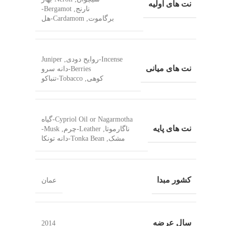
نت های اولیه
نارنج, Bergamot-
برگاموت, Cardamom-هل
Incense-روایح دودی, Juniper
نت های میانی
Berries-دانه سرو
کوهی, Tobacco-تنباکو
Cypriol Oil or Nagarmotha-گیاه
نت های پایه
ناگارموتا, Leather-چرم, Musk-
مشک, Tonka Bean-دانه تونکا
کشور مبدا
عمان
سال عرضه
2014