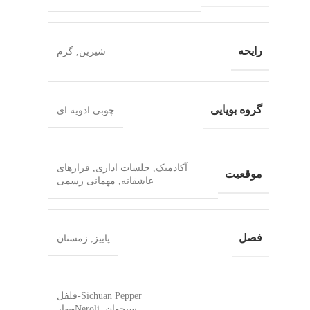
رایحه
شیرین, گرم
گروه بویایی
چوبی ادویه ای
آکادمیک, جلسات اداری, قرارهای
موقعیت
عاشقانه, مهمانی رسمی
فصل
پاییز, زمستان
Sichuan Pepper-فلفل
سیچوان, Neroli-بهار