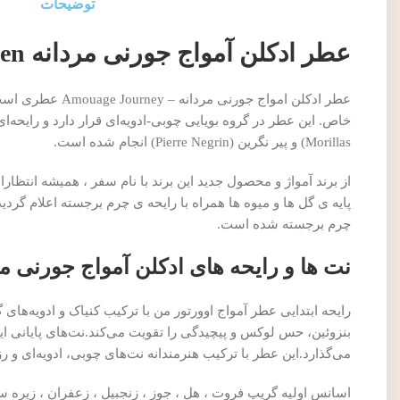
توضیحات
عطر ادکلن آمواج جورنی مردانه Amouage Journey for Men
Morillas) و پیر نگرین (Pierre Negrin) انجام شده است.
از برند آمواژ و محصول جدید این برند با نام سفر ، همیشه انتظ
پایه ی گل ها و میوه ها همراه با رایحه ی چرم برجسته اعلام گرد
چرم برجسته شده است.
نت ها و رایحه های ادکلن آمواج جورنی مردانه Journey for Men
رایحه ابتدایی عطر آمواج اوورتور من با ترکیب کنیاک و ادویه‌های
بنزوئین، حس لوکس و پیچیدگی را تقویت می‌کند.نت‌های پایانی این 
می‌گذارد.این عطر با ترکیب هنرمندانه نت‌های چوبی، ادویه‌ای و ر
اسانس اولیه گریپ فروت ، هل ، جوز ، زنجبیل ، زعفران ، زیره س