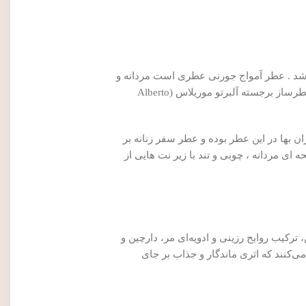
ه گرم و تلخ. این عطر در سال ۲۰۱۴ به بازار عطر و ادکلن عرضه شد . عطر آمواج جورنی عطری است مردانه و
خاص. این عطر در گروه بویایی چوبی-ادویه‌ای قرار دارد و رایحه‌ای گرم، دودی و ادویه‌ای را به ارمغان می‌آورد. طراحی این عطر توسط دو عطرساز برجسته آلبرتو موریلاس (Alberto
ن بها در این عطر بوده و عطر سفر زنانه بر
ای مردانه ، چوبی و تند با زیر نت هایی از
ترکیب روایح رزینی و ادویه‌ای مر، دارچین و
ی‌کنند که اثری ماندگار و جذاب بر جای