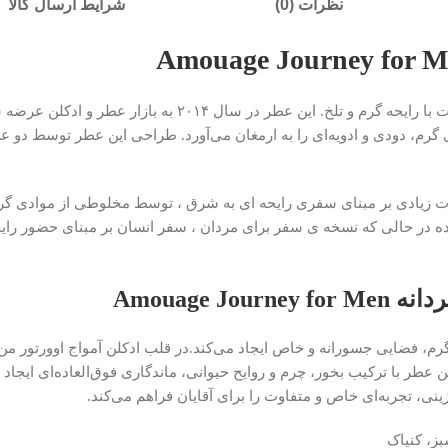
نظرات (0)
شرایط ارسال کالا
عطر ادکلن امواج جورنی مردانه – Amouage Journey عطری است با رایح
ارات زیادی بر مبنای سفری رایحه ای به شرق ، توسط مخلوطی از موادی گرا
یده در حالی که نسخه ی سفر برای مردان ، سفر انسان بر مبنای حضور رایحه 
Amouage 
 گرم، فضایی جسورانه و خاص ایجاد می‌کند.در قلب ادکلن آمواج اوورتور من، 
عطر با ترکیب بخور، چرم و روایح حیوانی، ماندگاری فوق‌العاده‌ای ایجاد م
زینی، تجربه‌ای خاص و متفاوت را برای آقایان فراهم می‌کند.
بز، کنیاک