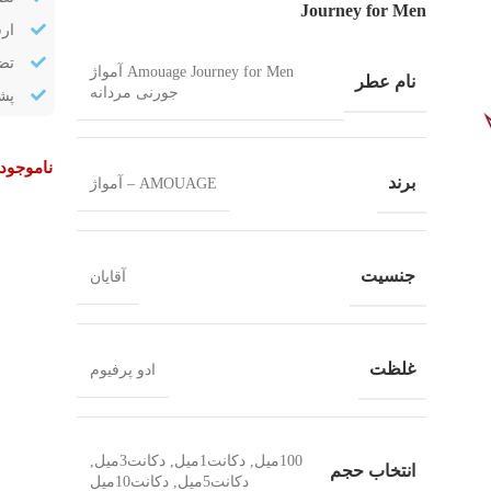
Journey for Men
ار
تض
Amouage Journey for Men آمواژ
نام عطر
جورنی مردانه
پشتیب
ناموجود
برند
AMOUAGE – آمواژ
جنسیت
آقایان
غلظت
ادو پرفیوم
100میل, دکانت1میل, دکانت3میل,
انتخاب حجم
دکانت5میل, دکانت10میل