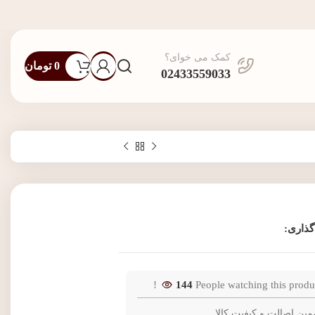
کمک می خوای؟
0
تومان
02433559033
گذاری:
144
People watching this produ
مین اصالت و کیفیت کالا