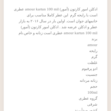
ادکلن امور کارتون (آمور) amour kartun 100 mil عطری
است با رایحه گرم این عطر کاملا مناسب برای
خانمهای جوان است. اولین بار در سال ۲۰۱۶ به بازار
عطر و ادکلن عرضه شد . ادکلن امور کارتون (آمور)
amour kartun 100 mil عطری است زنانه و خاص.نام
برند
amour
رایحه
گرم
غلظت
ادو پرفیوم
جنسیت
زنانه مردانه
حجم
100ml
گروه عطری
شرقی
کشور مبدأ برند