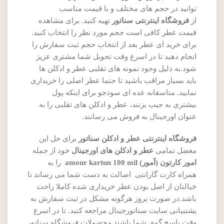
توانید در حجم های مختلف و با قیمت مناسب
از
فروشگاه اینترنتی سناتور
تهیه کنید. برای مشاهده
قیمت عطر کافی است حجم مورد نظر را انتخاب کنید.
برای خرید ای عطر بعد از انتخاب حجم ثبت سفارش را
انجام دهید تا در اسرع وقت تحویل شما مشتری عزیز
شود.به دلیل وجود نمونه های تقلبی عطر و ادکلن ها
باید بسیار مراقب باشید تا حتما عطر اصلی را خریداری
نمایید. متاسفانه عده ای سودجو برای اینکه پول
بیشتری به جیب بزنند، عطر و ادکلن های تقلبی را به
عنوان اورجینال به فروش می رسانند.
فروشگاه اینترنتی عطر و ادکلن سناتور
برای حل این
معضل تمامی
عطر و ادکلن های اورجینال
خود از جمله
امور کارتون (آمور) amour kartun 100 mil
را به
همراه کارت گارانتی اصالت به دست شما می رساند تا
خیالتان از اصل بودن عطر خریداری شده کاملا راحت
باشد.در صورت بروز هرگونه مشکل در ثبت سفارش به
پشتیبانی سایت سناتورجینال مراجعه کنید. تا در اسرع
وقت پاسخ گوی شما باشند.محصولات فروشگاه سناتور