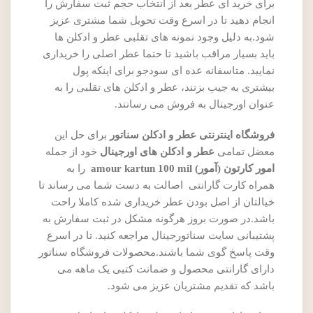
برای خرید ای عطر بعد از انتخاب حجم ثبت سفارش را
انجام دهید تا در اسرع وقت تحویل شما مشتری عزیز
شود.به دلیل وجود نمونه های تقلبی عطر و ادکلن ها
باید بسیار مراقب باشید تا حتما عطر اصلی را خریداری
نمایید. متاسفانه عده ای سودجو برای اینکه پول
بیشتری به جیب بزنند، عطر و ادکلن های تقلبی را به
عنوان اورجینال به فروش می رسانند.
فروشگاه اینترنتی عطر و ادکلن سناتور
برای حل این
معضل تمامی
عطر و ادکلن های اورجینال
خود از جمله
امور کارتون (آمور) amour kartun 100 mil
را به
همراه کارت گارانتی اصالت به دست شما می رساند تا
خیالتان از اصل بودن عطر خریداری شده کاملا راحت
باشد.در صورت بروز هرگونه مشکل در ثبت سفارش به
پشتیبانی سایت سناتورجینال مراجعه کنید. تا در اسرع
وقت پاسخ گوی شما باشند.محصولات فروشگاه سناتور
دارای گارانتی محصول و ضمانت کتبی یک ماهه می
باشد که تقدیم مشتریان عزیز می شود.