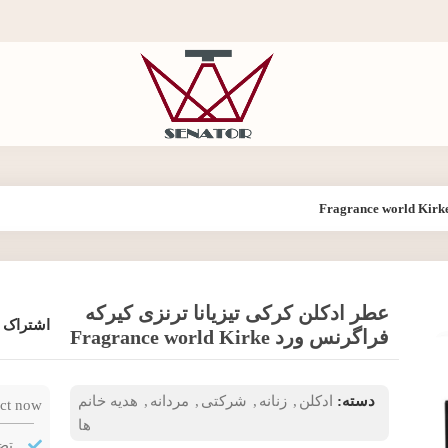
عطر ادکلن کرکی تیزیانا ترنزی کیرکه
اشتراک 
فراگرنس ورد Fragrance world Kirke
دسته:
ادکلن
,
زنانه
,
شرکتی
,
مردانه
,
هدیه خانم
ct now!
ها
تض