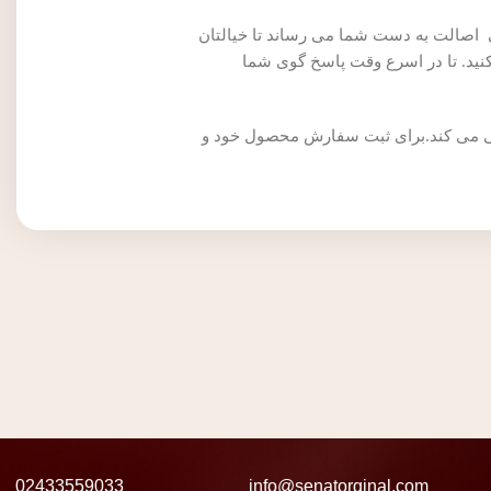
ی اصالت به دست شما می رساند تا خیالتان
نید. تا در اسرع وقت پاسخ گوی شما
اهی می کند.برای ثبت سفارش محصول خود و
02433559033
info@senatorginal.com