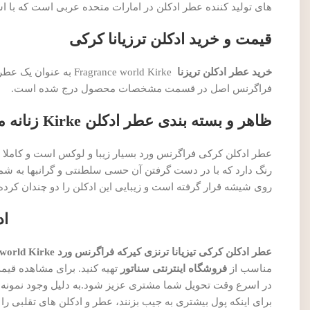
های تولید کننده عطر ادکلن در امارات متحده عربی است که با 
قیمت و خرید ادکلن ترزیانا کرکی
خرید عطر ادکلن تریزنا
ragrance world Kirke
فراگرنس اصل در قسمت مشخصات محصول درج شده است.
ظاهر و بسته بندی عطر ادکلن Kirke زنانه مردانه فراگرنس ورد
عطر ادکلن کرکی فراگرنس ورد بسیار زیبا و لوکس است و کاملا مش
روی شیشه قرار گرفته است و زیبایی این ادکلن را دو چندان کرده است. این ادکلن حجمی 100میل دارد 
اد
عطر ادکلن کرکی تیزیانا ترنزی کیرکه فراگرنس ورد Fragrance world Kirke
مناسب از
فروشگاه اینترنتی سناتور
تهیه کنید. برای مشاهده قیم
در اسرع وقت تحویل شما مشتری عزیز شود.به دلیل وجود نمونه ها
برای اینکه پول بیشتری به جیب بزنند، عطر و ادکلن های تقلبی را