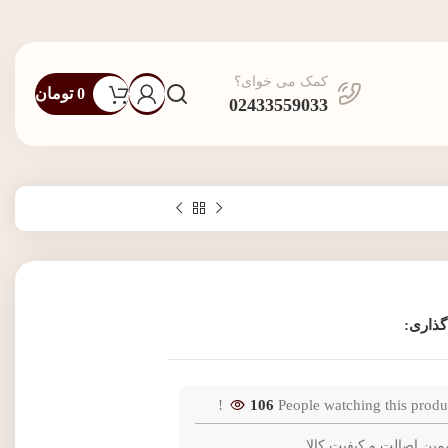
کمک می خوای؟
0
تومان
02433559033
گذاری:
106
People watching this produ
مین اصالت و کیفیت کالا