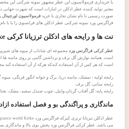
با خریداری فرمولاسیون این عطر مشهور نمونه شرکتی این محصو
معتبر تولید کننده عطر ادکلن در امارات است که شهرت جهانی دار
صورت رسمی با نام نشان تجاری با خرید
فرمولاسیون اورجینال
و 
فراگرنس ورد نمونه شرکتی عطر ادکلن های فرانسوی را با با نام
نت ها و رایحه های ادکلن ترزیانا کرکی Kirke
عطر کرکی فراگرنس ورد
مجموعه ای شاداب از میوه های شیرین ا
است. همانند نوازش گل برف و برداشتن گامی بر روی ماسه ها اغو
است که هر کس از آن استفاده کندکه هرکه از آن استفاده کند م
رایحه اولیه : تمشک، ماسه دریا، برگ و جوانه انگور فرنگی، میوه
رایحه میانی: گل برف
رایحه پایه: گل آفتاب گردان،وانیل، چوب صندل سفید، مشک، نعنا
ماندگاری و پراگندگی بو و فصل استفاده ازا
عطر ادکلن تیزیانا ترنزی کیرکه فراگرنس ورد Fragrance world Kirke
می باشد. عطر کرکی فراگرنس ورد پخش بوی بالا و ماندگاری بسی