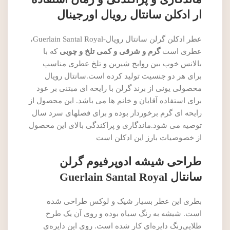
ار ادکلن سانتال رویال اورجینال
عطر ادکلن گرلن سانتال رویال-Guerlain Santal Royal،
عطری است
گرم و شرقی و کمی تلخ و چوبی
که با
بالانس خوب بین روایح شیرین و تلخ عطری مناسب
برای هر دو جنسیت تولید کرده است.سانتال رویال
محصولی یونی از برند گرلن با رایحه ای مبتنی بر عود
برای استفاده آقایان و خانم ها می باشد. این محصول از
رایحه ای گرم برخوردار بوده و برای فصلهای سرد سال
توصیه می شود.ماندگاری و پراکندگی بالای این محصول
از خصوصیات بارز این ادکلن است
طراحی شیشه ادوپرفیوم گرلن
سانتال Guerlain Santal Royal
بطری این عطر بسیار شیک و لوکس طراحی شده
است. شیشه به رنگ سیاه بوده و روی آن یک طرح
طلایی‌رنگ دایره‌ای کار شده است. روی این دایره‌ی