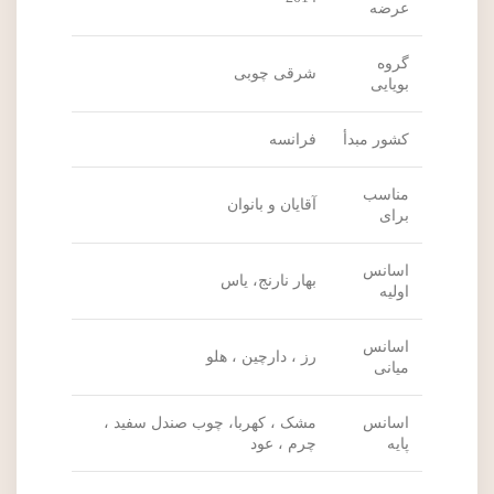
عرضه
گروه
شرقی چوبی
بویایی
کشور مبدأ
فرانسه
مناسب
آقایان و بانوان
برای
اسانس
بهار نارنج، یاس
اولیه
اسانس
رز ، دارچین ، هلو
میانی
اسانس
مشک ، کهربا، چوب صندل سفید ،
پایه
چرم ، عود