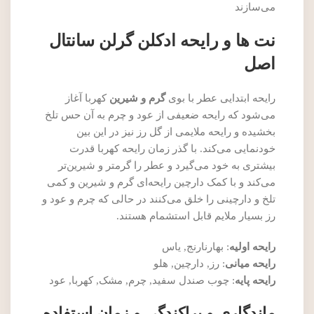
می‌سازند
نت ها و رایحه ادکلن گرلن سانتال
اصل
رایحه ابتدایی عطر با بوی
گرم و شیرین
کهربا آغاز
می‌شود که رایحه ضعیفی از عود و چرم به آن حس تلخ
بخشیده و رایحه ملایمی از گل رز نیز در این بین
خودنمایی می‌کند. با گذر زمان رایحه کهربا قدرت
بیشتری به خود می‌گیرد و عطر را گرمتر و شیرین‌تر
می‌کند و با کمک دارچین رایحه‌ای گرم و شیرین و کمی
تلخ و دارچینی را خلق می‌کنند در حالی که چرم و عود و
رز بسیار ملایم قابل استشمام هستند.
رایحه اولیه
: بهارنارنج, یاس
رایحه میانی
: رز, دارچین, هلو
رایحه پایه
: چوب صندل سفید, چرم, مشک, کهربا, عود
ماندگاری و پراکندگی و زمان استفاده