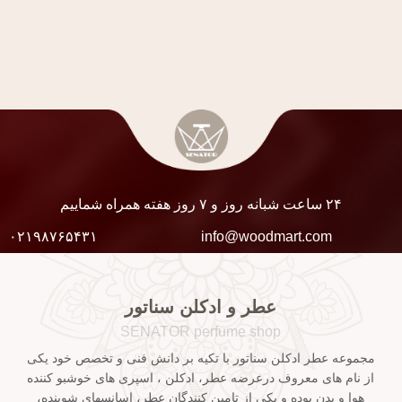
۲۴ ساعت شبانه روز و ۷ روز هفته همراه شماییم
۰۲۱۹۸۷۶۵۴۳۱
info@woodmart.com
عطر و ادکلن سناتور
SENATOR perfume shop
مجموعه عطر ادکلن سناتور با تکیه بر دانش فنی و تخصص خود یکی
از نام های معروف درعرضه عطر، ادکلن ، اسپری های خوشبو کننده
هوا و بدن بوده و یکی از تامین کنندگان عطر، اسانسهای شوینده،