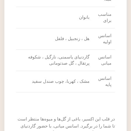
مناسب
بانوان
برای
اسانس
هل ، زنجبیل ، فلفل
اولیه
اسانس
گاردنیای یاسمنی، نارگیل ، شکوفه
میانی
پرتقال ، گل صدتومانی
اسانس
مشک ، کهربا، چوب صندل سفید
پایه
در قلب این اکسیر، باغی از گل‌ها و میوه‌ها منتظر است
تا شما را در برگیرد. اسانس میانی، با حضور گاردنیای