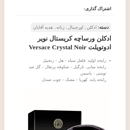
اشتراک گذاری:
دسته:
ادکلن
,
اورجینال
,
زنانه
,
هدیه آقایان
ادکلن ورساچه کریستال نویر
ادوتویلت Versace Crystal Noir
رایحه اولیه: فلفل سیاه – هل – زنجبیل
رایحه میانی: نارگیل – شکوفه پرتقال – گل صد
تومنی – یاسمن
رایحه پایه: کهربا – مشک – چوب صندل