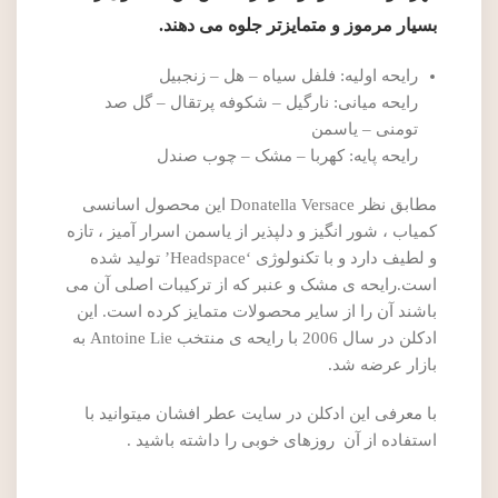
بسیار مرموز و متمایزتر جلوه می دهند.
رایحه اولیه: فلفل سیاه – هل – زنجبیل
رایحه میانی: نارگیل – شکوفه پرتقال – گل صد
تومنی – یاسمن
رایحه پایه: کهربا – مشک – چوب صندل
مطابق نظر Donatella Versace این محصول اسانسی
کمیاب ، شور انگیز و دلپذیر از یاسمن اسرار آمیز ، تازه
و لطیف دارد و با تکنولوژی ‘Headspace’ تولید شده
است.رایحه ی مشک و عنبر که از ترکیبات اصلی آن می
باشند آن را از سایر محصولات متمایز کرده است. این
ادکلن در سال 2006 با رایحه ی منتخب Antoine Lie به
بازار عرضه شد.
با معرفی این ادکلن در سایت عطر افشان میتوانید با
استفاده از آن روزهای خوبی را داشته باشید .