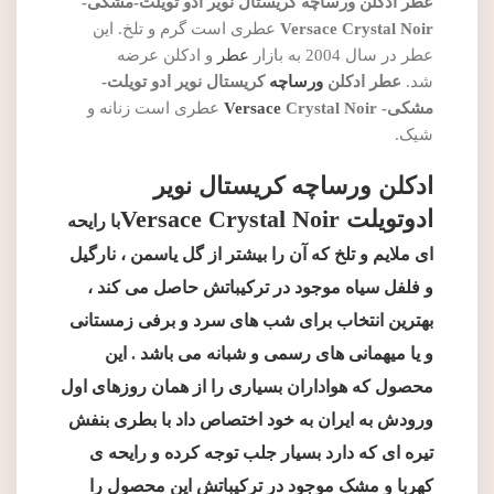
عطر ادکلن ورساچه کریستال نویر ادو تویلت-مشکی-
Versace Crystal Noir
عطری است گرم و تلخ. این
عطر در سال 2004 به بازار
عطر
و ادکلن عرضه
شد.
عطر ادکلن
ورساچه
کریستال نویر ادو تویلت-
مشکی-
Crystal Noir
Versace
عطری است زنانه و
شیک.
ادکلن ورساچه کریستال نویر
ادوتویلت Versace Crystal Noir
با رایحه
ای ملایم و تلخ که آن را بیشتر از گل یاسمن ، نارگیل
و فلفل سیاه موجود در ترکیباتش حاصل می کند ،
بهترین انتخاب برای شب های سرد و برفی زمستانی
و یا میهمانی های رسمی و شبانه می باشد
.
این
محصول که هواداران بسیاری را از همان روزهای اول
ورودش به ایران به خود اختصاص داد با بطری بنفش
تیره ای که دارد بسیار جلب توجه کرده و رایحه ی
کهربا و مشک موجود در ترکیباتش این محصول را