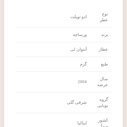
نوع
ادو تویلت
عطر
برند
ورساچه
عطار
آنتوان لی
طبع
گرم
سال
2004
عرضه
گروه
شرقی گلی
بویایی
کشور
ایتالیا
مبدأ