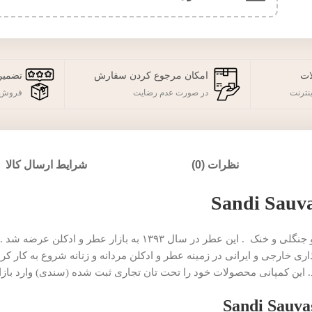
ات
امکان مرجوع کردن سفارش
تضمین
نترنت
در صورت عدم رضایت
فروش 
نظرات (0)
شرایط ارسال کالا
عطر ادکلن ساواج ساواژ سندی Sandi عطری است با رایحه تلخ و جنگلی و خنک . این
ارا برند سندی را در سال ۱۳۹۳ با سرمایه گذاری خارجی و ایرانی در زمینه عطر و ادکلن مردانه و زنانه ش
 این کمپانی محصولات خود را تحت تان تجاری ثبت شده (سندی) وارد بازار