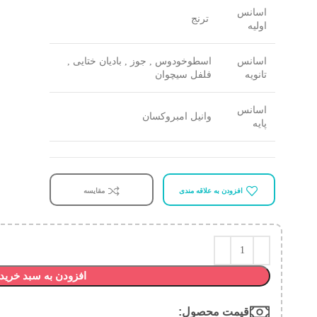
اسانس
ترنج
اولیه
اسانس
اسطوخودوس , جوز , بادیان ختایی ,
تانویه
فلفل سیچوان
اسانس
وانیل امبروکسان
پایه
افزودن به علاقه مندی
مقایسه
افزودن به سبد خرید
قیمت محصول:​