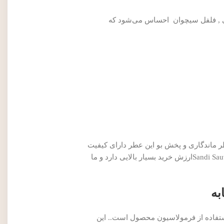
ایی , فلفل سیچوان احساس می‌شود که
ی دارند. از نظر ماندگاری و پخش بو این عطر دارای کیفیت
خوب است اما طبیعتا امتیاز پایینتری را دریافت می‌کند. به طور کلی با توجه به قیمت بسیار اقتصادی، عطر ادکلن ساواج ساواژ سندی Sandi Sauvageارزش خرید بسیار بالایی دارد و ما
به
 این موضوع استفاده از فرمولاسیون محصول است.. این