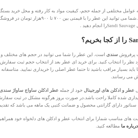
 ساواج ساواژ سندی Sandi Sauvage شرکتی به عوامل مختلفی از جمله حجم، کیفیت مواد به کار رفته و 
عطر در مقایسه با نسخه ی اورجینال اصل بسیار مناسب تر است.
.
سندی
است. این عطر را شما می توانید در حجم های مختلف و 
ظر را انتخاب کنید. برای خرید ای عطر بعد از انتخاب حجم ثبت سفارش ر
باید بسیار مراقب باشید تا حتما عطر اصلی را خریداری نمایید. متاسفانه 
وش می رسانند.
ی
عطر و ادکلن های اورجینال
خود از جمله
عطر ادکلن ساواج ساواژ سندی andi Sauvage
داری شده کاملا راحت باشد.در صورت بروز هرگونه مشکل در ثبت سفارش 
سناتور دارای گارانتی محصول و ضمانت کتبی یک ماهه می باشد که تقدی
ا قیمت های مناسب شمارا برای انتخاب عطر و ادکلن های دلخواه خود همر
درباره ما
مطالعه کنید.