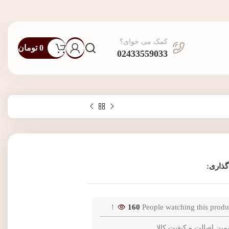
کمک می خوای؟
0
تومان
02433559033
گذاری:
160
People watching this produ
مین اصالت و کیفیت کالا