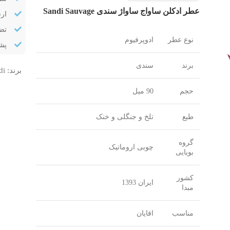
عطر ادکلن ساواج ساواژ سندی Sandi Sauvage
ار
تض
نوع عطر
ادوپرفیوم
پشتیب
برند
سندی
برند:
di
حجم
90 میل
طبع
تلخ و جنگلی و خنک
گروه
چوبی اروماتیک
بویایی
کشور
ایران 1393
مبدا
مناسب
اقایان