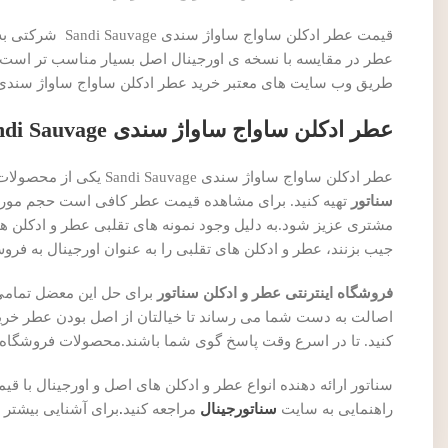
قیمت عطر ادکلن
طریق وب سایت های معتبر خرید عطر ادکلن ساواج ساواژ سندی Sandi Sauvageرا انجام دهید 
عطر ادکلن ساواج ساواژ سندی Sandi Sauvage را از کجا بخریم؟
عطر ادکلن ساواج ساواژ سندی Sandi Sauvage یکی از محصولات پرفروش
سناتور
تهیه کنید. برای مشاهده قیمت عطر کافی است حجم مورد ن
مشتری عزیز شود.به دلیل وجود نمونه های تقلبی عطر و ادکلن ها 
جیب بزنند، عطر و ادکلن های تقلبی را به عنوان اورجینال به فر
فروشگاه اینترنتی عطر و ادکلن سناتور
برای حل این معضل تمام
اصالت به دست شما می رساند تا خیالتان از اصل بودن عطر خری
کنید. تا در اسرع وقت پاسخ گوی شما باشند.محصولات فروشگاه 
سناتور ارائه دهنده انواع عطر و ادکلن های اصل و اورجینال ب
راهنمایی به سایت
سناتورجینال
مراجعه کنید
.
برای آشنایی بیشتر